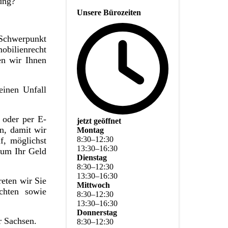
tung?
Unsere Bürozeiten
 Schwerpunkt
obilienrecht
en wir Ihnen
einen Unfall
 oder per E-
jetzt geöffnet
n, damit wir
Montag
8
:
30
–
12
:
30
f, möglichst
13
:
30
–
16
:
30
 um Ihr Geld
Dienstag
8
:
30
–
12
:
30
13
:
30
–
16
:
30
eten wir Sie
Mittwoch
chten sowie
8
:
30
–
12
:
30
13
:
30
–
16
:
30
Donnerstag
r Sachsen.
8
:
30
–
12
:
30