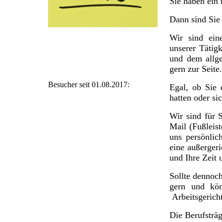
Sie haben ein 
Dann sind Sie 
Wir sind ein
unserer Tätig
und dem allge
gern zur Seite.
Besucher seit 01.08.2017:
Egal, ob Sie 
hatten oder si
Wir sind für 
Mail (Fußleis
uns persönli
eine außerger
und Ihre Zeit 
Sollte dennoc
gern und kön
Arbeitsgericht
Die Berufsträ