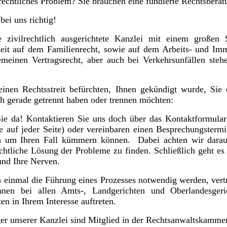
rechtliches Problem? Sie brauchen eine fundierte Rechtsbera
bei uns richtig!
e zivilrechtlich ausgerichtete Kanzlei mit einem großen
keit auf dem Familienrecht, sowie auf dem Arbeits- und Imm
meinen Vertragsrecht, aber auch bei Verkehrsunfällen steh
einen Rechtsstreit befürchten, Ihnen gekündigt wurde, Sie 
ch gerade getrennt haben oder trennen möchten:
Sie da! Kontaktieren Sie uns doch über das Kontaktformular
te auf jeder Seite) oder vereinbaren einen Besprechungstermi
ch um Ihren Fall kümmern können. Dabei achten wir darau
ichtliche Lösung der Probleme zu finden. Schließlich geht es
und Ihre Nerven.
h einmal die Führung eines Prozesses notwendig werden, vertr
nen bei allen Amts-, Landgerichten und Oberlandesgeri
en in Ihrem Interesse auftreten.
ger unserer Kanzlei sind Mitglied in der Rechtsanwaltskamme